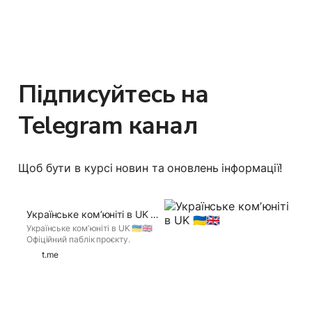
Підписуйтесь на 
Telegram канал
Щоб бути в курсі новин та оновлень інформації!
Українське комʼюніті в UK 🇺🇦🇬🇧
Українське комʼюніті в UK 🇺🇦🇬🇧
Офіційний паблік проєкту.
Актуальна інформація для всіх,
t.me
хто знаходиться в UK! If you have
Telegram, you can view and join
Українське комʼюніті в UK 🇺🇦🇬🇧
right away.