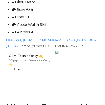
🎁 Фен Dyson
🎁 Sony PS5
🎁 iPad 11
🎁 Apple Watch SE3
🎁 AirPods 4
ПЕРЕХОДЬ ЗА ПОСИЛАННЯМ, ЩОБ ДІЗНАТИСЬ 
ДЕТАЛІ
https://t.me/+TXOCUVNN41owYTRi
OBMIFY на зв’язку 🤙
Збір-розіграш "Азов на зв’язку"
🤙
https://send.monobank.ua/jar/6f8Ga
t.me
RWoTT Допомагай "Азову" і
вигравай Ауді А6 та інші круті
призи💥 OBMIFY та АЗОВ.ONE
проведуть розіграш у прямому
етері прямо тут, щоб не
пропустити – підпишись 🎯