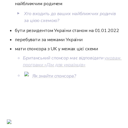
найближчим родичем
‣
Хто входить до ваших найближчих родичів 
за цією схемою?
бути резидентом України станом на 01.01.2022
перебувати за межами України
мати спонсора з UK у межах цієї схеми
Британський спонсор має відповідати 
умовам 
програми «Дім для українців»
Як знайти спонсора?